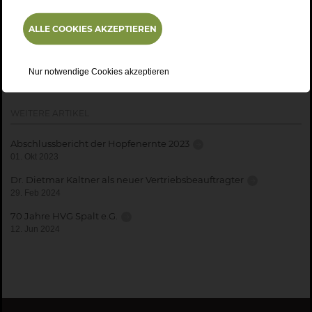
Quellenhinweis: Bild Dr. Frank Braun, HVG Spalt e.G.
ALLE COOKIES AKZEPTIEREN
Nur notwendige Cookies akzeptieren
WEITERE ARTIKEL
Abschlussbericht der Hopfenernte 2023
01. Okt 2023
Dr. Dietmar Kaltner als neuer Vertriebsbeauftragter
29. Feb 2024
70 Jahre HVG Spalt e.G.
12. Jun 2024