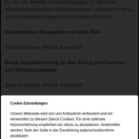
Dr. rer. nat. Jennifer Schneiderbanger, TU München
Wissenschaftszentrum Weihenstephan, Lehrstuhl für Brau-
und Getränketechnologie AG Rohstoffe, Freising
Marktsituation Braugerste und Malz 2024
Stephan Bergler, IREKS, Kulmbach
Neuer Standardvertrag für den Bezug von Sommer-
und Winterbraugerste
Stephan Bergler, IREKS, Kulmbach
Diskussion & Zusammenfassung
Cookie Einstellungen
Unsere Webseite wird von uns fortlaufend verbessert und wir
Walter König, Bayerischer Brauerbund e.V.
verwenden zu diesem Zweck Cookies. Für eine optimale
Nutzererfahrung empfehlen wir, diese zu akzeptieren. Andernfalls
werden Teile der Seite in der Darstellung datenschutzkonform
deaktiviert.