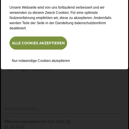
Bewässerung im Hopfenbau
Unsere Webseite wird von uns fortlaufend verbessert und wir
verwenden zu diesem Zweck Cookies. Für eine optimale
Nutzererfahrung empfehlen wir, diese zu akzeptieren. Andernfalls
Referenten:
Johannes Stampfl, Bewässerungsverband
werden Teile der Seite in der Darstellung datenschutzkonform
Hallertau e.V., Wolnzach / Tobias Merkenschlager,
deaktiviert.
Bewässerungsverband „Unteres Rezattal“ e.V., Spalt
ALLE COOKIES AKZEPTIEREN
Im Anschluss
Diskussion & Zusammenfassung
Referent: Walter König, Bayerischer Brauerbund e.V.
Nur notwendige Cookies akzeptieren
Foto: Jürgen Leykamm
WEITERE ARTIKEL
Pflanzenstandsbericht Juli 2024
31. Jul 2024