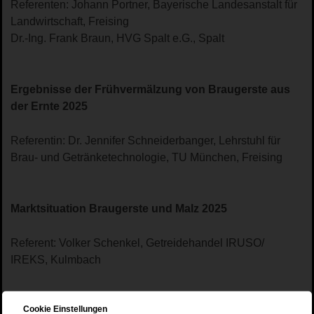
Referenten: Johann Portner, Bayerische Landesanstalt für
Landwirtschaft, Freising
Dr.-Ing. Frank Braun, HVG Spalt e.G., Spalt
Ergebnisse der Frühvermälzung von Braugerste aus
der Ernte 2025
Referentin: Dr. Jennifer Schneiderbanger, Lehrstuhl für
Brau- und Getränketechnologie, TU München, Freising
Marktsituation Braugerste und Malz 2025
Referent: Volker Schenkel, Getreidehandel IRUSO/
IREKS, Kulmbach
Cookie Einstellungen
Rohstoffsicherung: Aktueller Stand bei der