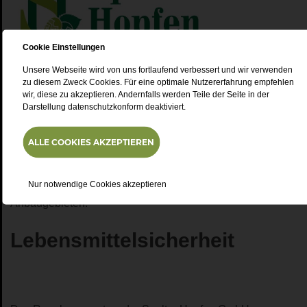
Cookie Einstellungen
Unsere Webseite wird von uns fortlaufend verbessert und wir verwenden
Tätigkeitsbereiche der Spalter
zu diesem Zweck Cookies. Für eine optimale Nutzererfahrung empfehlen
wir, diese zu akzeptieren. Andernfalls werden Teile der Seite in der
Hopfen GmbH
Darstellung datenschutzkonform deaktiviert.
Die
Spalter Hopfen GmbH
ist eine 100 %ige Tochter der
ALLE COOKIES AKZEPTIEREN
HVG Spalt und steht als Hopfenhandelsgesellschaft für die
zuverlässige Belieferung der Kundschaft mit Hopfen von
Nur notwendige Cookies akzeptieren
HVG-Spalt-Mitgliedsbetrieben, aber auch aus anderen
Anbaugebieten.
Lebensmittelsicherheit